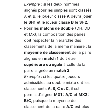
Exemple :
 si les deux hommes 
alignés pour les simples sont classés 
A et B, le joueur classé 
A
 devra jouer 
le 
SH1
 et le joueur classé 
B
 le 
SH2
.
Pour les 
matchs de double
 (DH, DD 
et MX), la composition des paires 
doit respecter la hiérarchie des 
classements de la même manière : la 
moyenne de classement
 de la paire 
alignée en 
match 1
 doit être 
supérieure ou égale
 à celle de la 
paire alignée en 
match 2
.
Exemple :
 si les quatre joueurs 
admissibles au double mixte ont les 
classements 
A, B, C et C
, il est 
permis d’aligner 
MX1 : A/C
 et 
MX2 : 
B/C
, puisque la moyenne de 
classement de la paire 
A/C
 est plus 